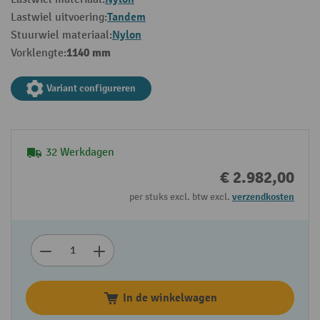
Tandem
Lastwiel uitvoering:
Nylon
Stuurwiel materiaal:
1140 mm
Vorklengte:
Variant configureren
32 Werkdagen
€ 2.982,00
per stuks excl. btw excl.
verzendkosten
In de winkelwagen