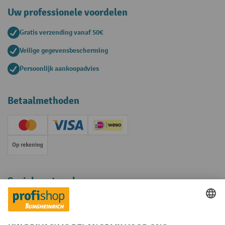
Uw professionele voordelen
Gratis verzending vanaf 50€
Veilige gegevensbescherming
Persoonlijk aankoopadvies
Betaalmethoden
Creditcard (Master)
Creditcard (Visa)
iDEAL | Wero
Op rekening
Sociale netwerken
Facebook
YouTube
LinkedIn
Instagram