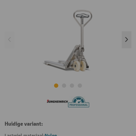
Huidige variant:
Nylon
Lastwiel materiaal: