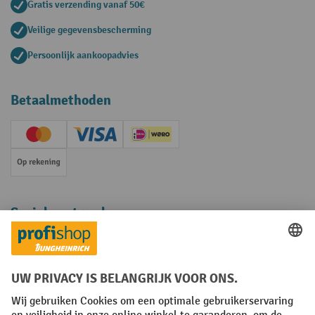
Gratis verzending vanaf 50€
Veilige gegevensbescherming
Persoonlijk aankoopadvies
Betaalmethoden
Creditcard (Master)
Creditcard (Visa)
iDEAL | Wero
Op rekening
Sociale netwerken
Facebook
YouTube
LinkedIn
Instagram
Algemene leveringsvoorwaarden
Copyright