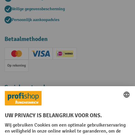
Veilige gegevensbescherming
Persoonlijk aankoopadvies
Betaalmethoden
Creditcard (Master)
Creditcard (Visa)
iDEAL | Wero
Op rekening
Sociale netwerken
Facebook
YouTube
LinkedIn
Instagram
Algemene leveringsvoorwaarden
Copyright