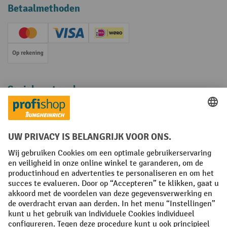
Betaalmethoden
Creditcard (Master)
Creditcard (Visa)
iDEAL | Wero
Op rekening
Sociale netwerken
Facebook
YouTube
LinkedIn
Instagram
Algemene leveringsvoorwaarden
Copyright
Privacyverklaring
Privacy Instellingen
All prices excl. VAT plus
shipping costs
and possible delivery charges,
if not stated otherwise.