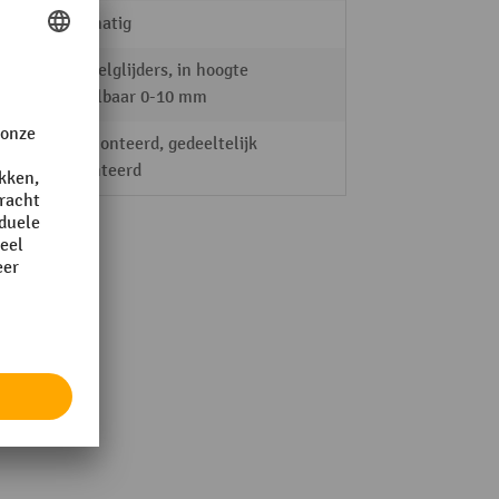
handmatig
5 sokkelglijders, in hoogte
verstelbaar 0-10 mm
gedemonteerd, gedeeltelijk
gemonteerd