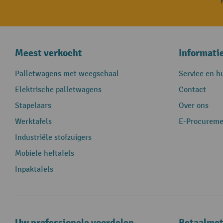
Meest verkocht
Informati
Palletwagens met weegschaal
Service en h
Elektrische palletwagens
Contact
Stapelaars
Over ons
Werktafels
E-Procureme
Industriële stofzuigers
Mobiele heftafels
Inpaktafels
Uw professionele voordelen
Betaalme