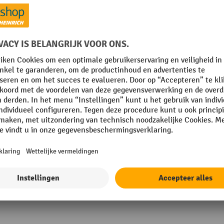
 mm
Hoogteverstelling
In hoogte verstelbaar
iken
Levering
Toon alle technische details