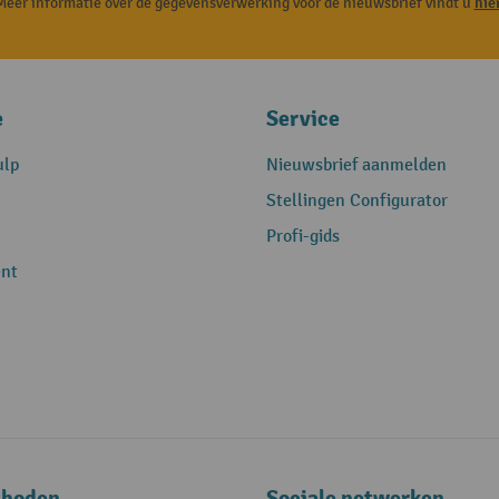
Meer informatie over de gegevensverwerking voor de nieuwsbrief vindt u
hie
e
Service
ulp
Nieuwsbrief aanmelden
Stellingen Configurator
Profi-gids
nt
thoden
Sociale netwerken