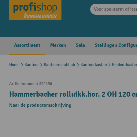
search
Skip to main navigation
Assortiment
Merken
Sale
Stellingen Configu
Home
Kantoor
Kantoormeubilair
Kantoorkasten
Roldeurkasten
Artikelnummer:
332456
Hammerbacher rolluikk.hor. 2 OH 120 cm
Naar de productomschrijving