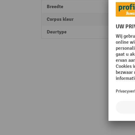
Breedte
1200
Corpus kleur
Grijs
Deurtype
Rollu