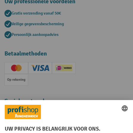
Uw professionele voordelen
Gratis verzending vanaf 50€
Veilige gegevensbescherming
Persoonlijk aankoopadvies
Betaalmethoden
Creditcard (Master)
Creditcard (Visa)
iDEAL | Wero
Op rekening
Sociale netwerken
Facebook
YouTube
LinkedIn
Instagram