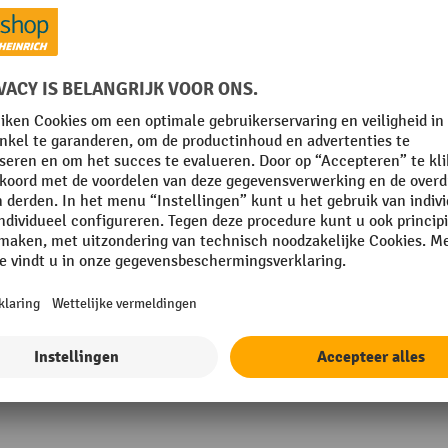
Materiaal
mm
Profiel
Rubriek
Temperatuurbestendigheid
Toon alle technische details