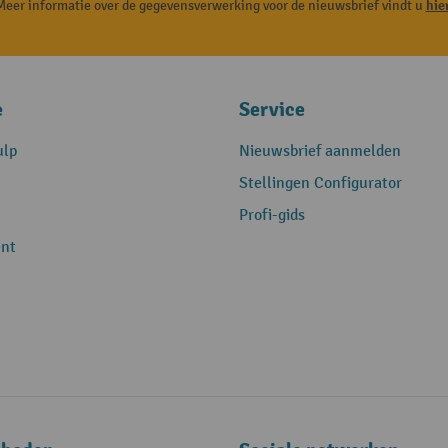
Meer informatie over de gegevensverwerking voor de nieuwsbrief vindt u
hie
e
Service
ulp
Nieuwsbrief aanmelden
Stellingen Configurator
Profi-gids
nt