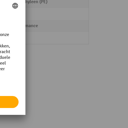
Polyethyleen (PE)
Roest
Performance
-40 °C