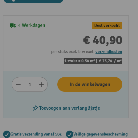
4 Werkdagen
Best verkocht
€ 40,90
per stuks excl. btw excl.
verzendkosten
1 stuks = 0.54 m² |
€ 75,74
/ m²
Video afspelen
In de winkelwagen
Toevoegen aan verlanglijstje
Gratis verzending vanaf 50€
Veilige gegevensbescherming