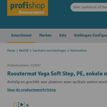
search
Skip to main navigation
Assortiment
Merken
Sale
Stellingen Configu
Home
Bedrijf
Sanitaire voorzieningen
Voetmatten
Artikelnummer:
112637
Roostermat Yoga Soft Step, PE, enkele m
Antislip en geschikt voor plaatsen waar op blote voeten wor
Naar de productomschrijving