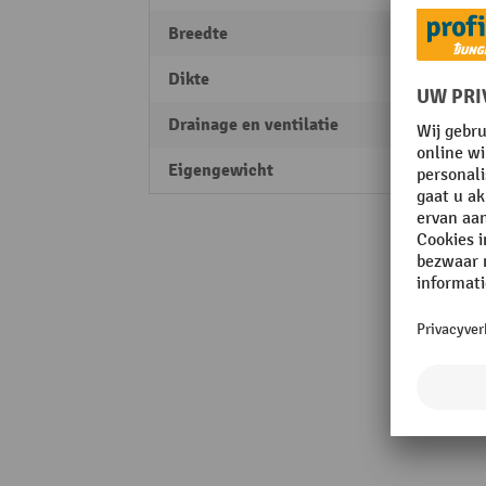
Breedte
600 
Dikte
9 mm
Drainage en ventilatie
ja
Eigengewicht
1,6 kg