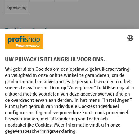
Op rekening
Sociale netwerken
Facebook
YouTube
LinkedIn
Instagram
Algemene leveringsvoorwaarden
Copyright
Privacyverklaring
Privacy Instellingen
All prices excl. VAT plus
shipping costs
and possible delivery charges,
if not stated otherwise.
¹ De korting is geldig zolang de voorraad strekt. De korting is niet van
toepassing op speciale prijzen. Een combinatie met andere
procentuele kortingen of vouchers is niet mogelijk. | ² De korting
wordt eenmalig toegekend bij de eerste inschrijving voor de