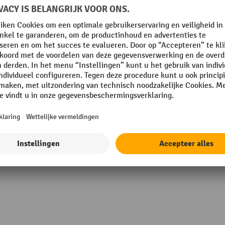
g
Technische eigenschappen
kwaliteitslabel