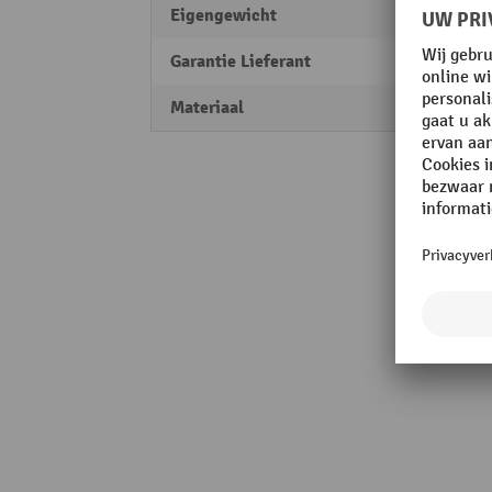
Eigengewicht
26,0 k
Garantie Lieferant
2
Materiaal
Staal