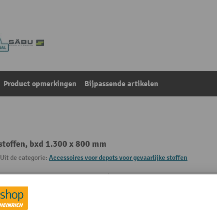
Product opmerkingen
Bijpassende artikelen
 stoffen, bxd 1.300 x 800 mm
Uit de categorie:
Accessoires voor depots voor gevaarlijke stoffen
 mm
Merk
mm
Rubriek