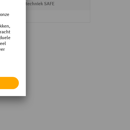
Milieutechniek SAFE
Säbu