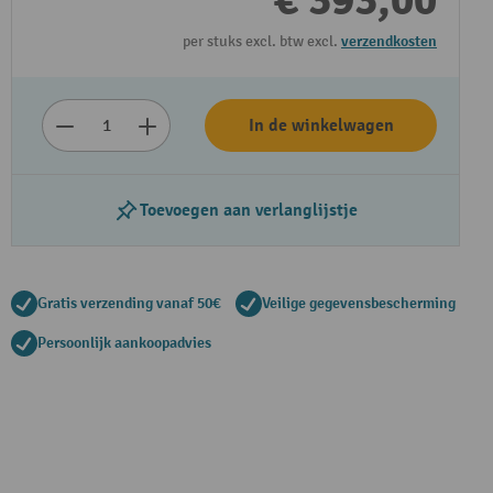
€ 393,00
per stuks excl. btw excl.
verzendkosten
In de winkelwagen
Toevoegen aan verlanglijstje
Gratis verzending vanaf 50€
Veilige gegevensbescherming
Persoonlijk aankoopadvies