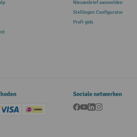
ulp
Nieuwsbrief aanmelden
Stellingen Configurator
Profi-gids
nt
thoden
Sociale netwerken
Facebook
YouTube
LinkedIn
Instagram
ard (Master)
Creditcard (Visa)
iDEAL | Wero
ening