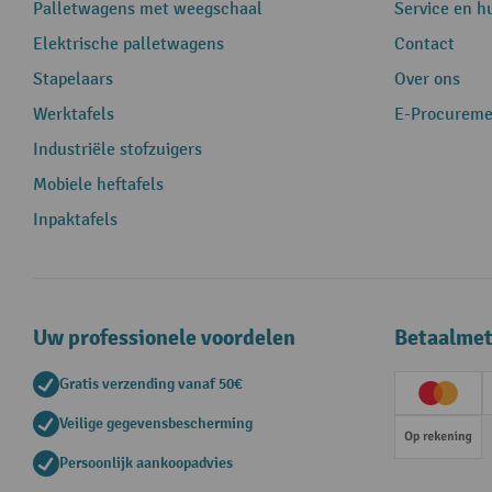
Palletwagens met weegschaal
Service en h
Elektrische palletwagens
Contact
Stapelaars
Over ons
Werktafels
E-Procureme
Industriële stofzuigers
Mobiele heftafels
Inpaktafels
Uw professionele voordelen
Betaalme
Gratis verzending vanaf 50€
Creditc
Veilige gegevensbescherming
Op rek
Persoonlijk aankoopadvies