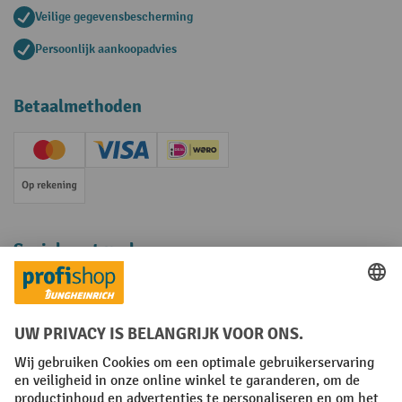
Veilige gegevensbescherming
Persoonlijk aankoopadvies
Betaalmethoden
Creditcard (Master)
Creditcard (Visa)
iDEAL | Wero
Op rekening
Sociale netwerken
Facebook
YouTube
LinkedIn
Instagram
Algemene leveringsvoorwaarden
Copyright