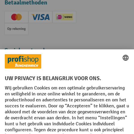
Betaalmethoden
Creditcard (Master)
Creditcard (Visa)
iDEAL | Wero
Op rekening
Sociale netwerken
Facebook
YouTube
LinkedIn
Instagram
Algemene leveringsvoorwaarden
Copyright
Privacyverklaring
Privacy Instellingen
All prices excl. VAT plus
shipping costs
and possible delivery charges,
if not stated otherwise.