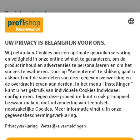
Sociale netwerken
Facebook
YouTube
LinkedIn
Instagram
Algemene leveringsvoorwaarden
Copyright
Privacyverklaring
Privacy Instellingen
All prices excl. VAT plus
shipping costs
and possible delivery charges,
if not stated otherwise.
¹ De korting is geldig zolang de voorraad strekt. De korting is niet van
toepassing op speciale prijzen. Een combinatie met andere
procentuele kortingen of vouchers is niet mogelijk. | ² De korting
wordt eenmalig toegekend bij de eerste inschrijving voor de
nieuwsbrief. De voucher is 10 dagen geldig en kan online worden
ingewisseld vanaf een netto bestelwaarde van €250. De hoogte van de
korting varieert per productcategorie en is maximaal 10%. Elektrische