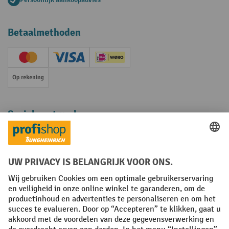
Betaalmethoden
Creditcard (Master)
Creditcard (Visa)
iDEAL | Wero
Op rekening
Sociale netwerken
Facebook
YouTube
LinkedIn
Instagram
Algemene leveringsvoorwaarden
Copyright
Privacyverklaring
Privacy Instellingen