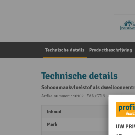
Technische details
Productbeschrijving
Technische details
Schoonmaakvloeistof als dweilconcentra
Artikelnummer: 116102 | EAN/GTIN: 4055091026626
Inhoud
1 l
Merk
Hare