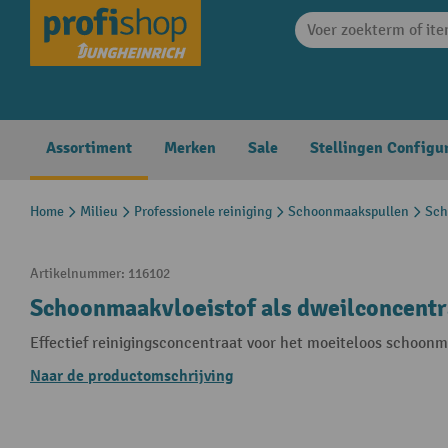
search
Skip to main navigation
Assortiment
Merken
Sale
Stellingen Configu
Home
Milieu
Professionele reiniging
Schoonmaakspullen
Sch
Artikelnummer:
116102
Schoonmaakvloeistof als dweilconcentra
Effectief reinigingsconcentraat voor het moeiteloos schoon
Naar de productomschrijving