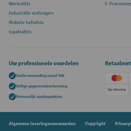
Werktafels
E-Procureme
Industriële stofzuigers
Mobiele heftafels
Inpaktafels
Uw professionele voordelen
Betaalme
Gratis verzending vanaf 50€
Creditc
Veilige gegevensbescherming
Op rek
Persoonlijk aankoopadvies
Algemene leveringsvoorwaarden
Copyright
Privacy