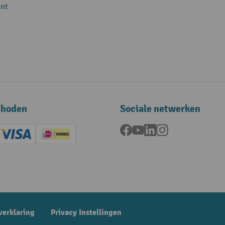
nt
thoden
Sociale netwerken
Facebook
YouTube
LinkedIn
Instagram
ard (Master)
Creditcard (Visa)
iDEAL | Wero
ening
verklaring
Privacy Instellingen