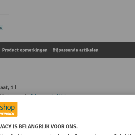
Product opmerkingen
Bijpassende artikelen
at, 1 l
Uit de categorie:
Schoonmaakmiddel
VE
ma®
pH-waarde