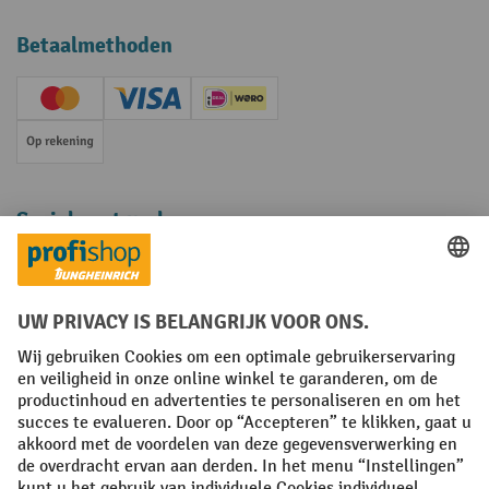
Betaalmethoden
Creditcard (Master)
Creditcard (Visa)
iDEAL | Wero
Op rekening
Sociale netwerken
Facebook
YouTube
LinkedIn
Instagram
Algemene leveringsvoorwaarden
Copyright
Privacyverklaring
Privacy Instellingen
All prices excl. VAT plus
shipping costs
and possible delivery charges,
if not stated otherwise.