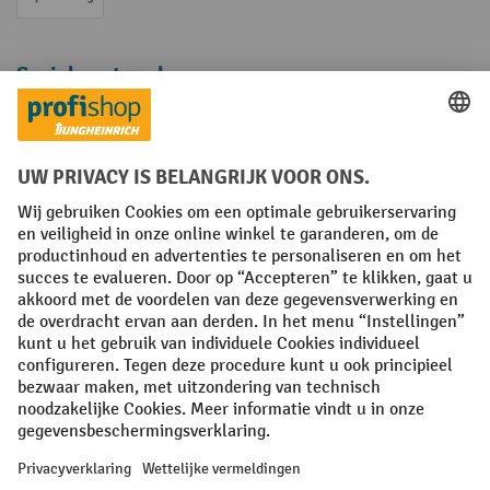
Op rekening
Sociale netwerken
Facebook
YouTube
LinkedIn
Instagram
Algemene leveringsvoorwaarden
Copyright
Privacyverklaring
Privacy Instellingen
All prices excl. VAT plus
shipping costs
and possible delivery charges,
if not stated otherwise.
¹ De korting is geldig zolang de voorraad strekt. De korting is niet van
toepassing op speciale prijzen. Een combinatie met andere
procentuele kortingen of vouchers is niet mogelijk. | ² De korting
wordt eenmalig toegekend bij de eerste inschrijving voor de
nieuwsbrief. De voucher is 10 dagen geldig en kan online worden