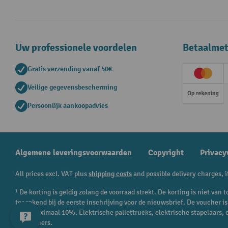
Uw professionele voordelen
Betaalme
Gratis verzending vanaf 50€
Creditc
Veilige gegevensbescherming
Op rek
Persoonlijk aankoopadvies
Algemene leveringsvoorwaarden
Copyright
Privacy
All prices excl. VAT plus
shipping costs
and possible delivery charges, i
¹ De korting is geldig zolang de voorraad strekt. De korting is niet va
toegekend bij de eerste inschrijving voor de nieuwsbrief. De voucher 
en is maximaal 10%. Elektrische pallettrucks, elektrische stapelaars,
of vouchers.