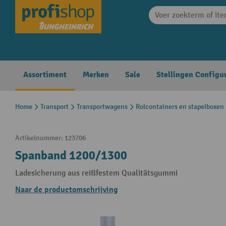
search
Skip to main navigation
Assortiment
Merken
Sale
Stellingen Configu
Home
Transport
Transportwagens
Rolcontainers en stapelboxen
Artikelnummer:
123706
Spanband 1200/1300
Ladesicherung aus reißfestem Qualitätsgummi
Naar de productomschrijving