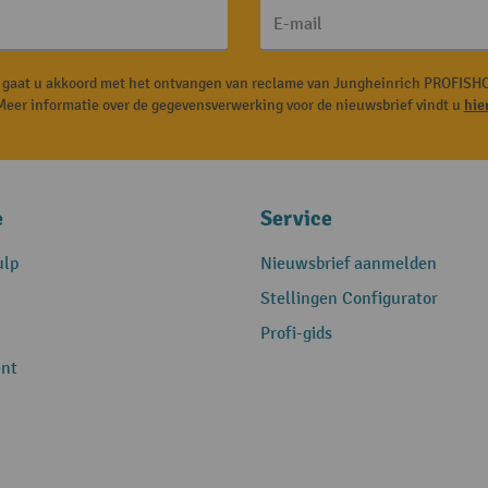
E-mail
, gaat u akkoord met het ontvangen van reclame van Jungheinrich PROFISHO
Meer informatie over de gegevensverwerking voor de nieuwsbrief vindt u
hie
e
Service
ulp
Nieuwsbrief aanmelden
Stellingen Configurator
Profi-gids
nt