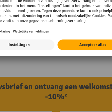
uwsbrief en ontvang een welkoms
-10%²