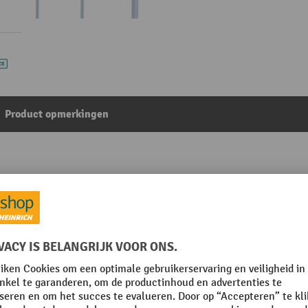
Product opmerkingen
Uit de categorie:
Corletten®
 mm
Rubriek
r