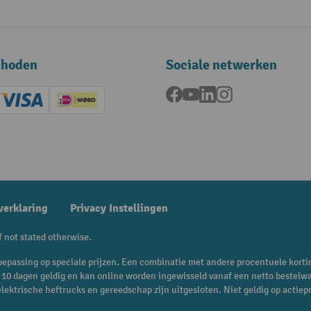
thoden
Sociale netwerken
Facebook
YouTube
LinkedIn
Instagram
ard (Master)
Creditcard (Visa)
iDEAL | Wero
ening
verklaring
Privacy Instellingen
f not stated otherwise.
n toepassing op speciale prijzen. Een combinatie met andere procentuele korti
is 10 dagen geldig en kan online worden ingewisseld vanaf een netto bestelw
 elektrische heftrucks en gereedschap zijn uitgesloten. Niet geldig op act