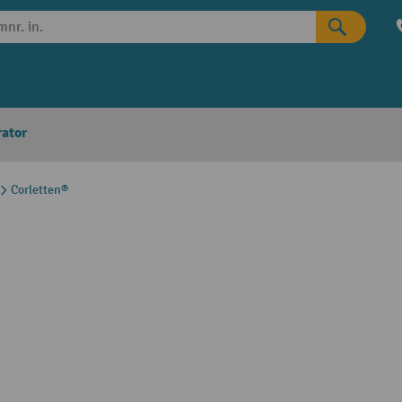
rator
Corletten®