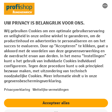
Facebook
YouTube
LinkedIn
Instagram
Algemene leveringsvoorwaarden
Copyright
Privacyverklaring
Privacy Instellingen
All prices excl. VAT plus
shipping costs
and possible delivery charges,
if not stated otherwise.
¹ De korting is geldig zolang de voorraad strekt. De korting is niet van
toepassing op speciale prijzen. Een combinatie met andere
procentuele kortingen of vouchers is niet mogelijk. | ² De korting
wordt eenmalig toegekend bij de eerste inschrijving voor de
nieuwsbrief. De voucher is 10 dagen geldig en kan online worden
ingewisseld vanaf een netto bestelwaarde van €250. De hoogte van de
korting varieert per productcategorie en is maximaal 10%. Elektrische
pallettrucks, elektrische stapelaars, elektrische heftrucks en
gereedschap zijn uitgesloten. Niet geldig op actieprijzen. Kan niet