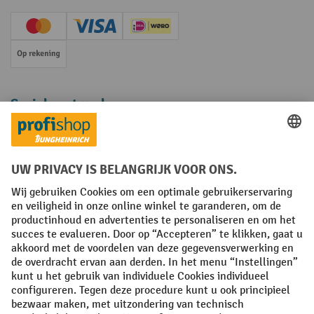
Creditcard (Master)
Creditcard (Visa)
iDEAL | Wero
Op rekening
Sociale netwerken
Facebook
YouTube
LinkedIn
Instagram
Algemene leveringsvoorwaarden
Copyright
Privacyverklaring
Privacy Instellingen
All prices excl. VAT plus
shipping costs
and possible delivery charges,
if not stated otherwise.
¹ De korting is geldig zolang de voorraad strekt. De korting is niet van