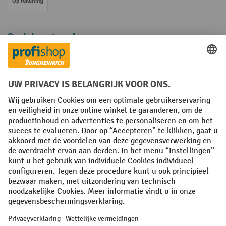
Op rekening
Sociale netwerken
Facebook
YouTube
LinkedIn
Instagram
Algemene leveringsvoorwaarden
Copyright
Privacyverklaring
Privacy Instellingen
All prices excl. VAT plus
shipping costs
and possible delivery charges,
if not stated otherwise.
¹ De korting is geldig zolang de voorraad strekt. De korting is niet van
toepassing op speciale prijzen. Een combinatie met andere
procentuele kortingen of vouchers is niet mogelijk. | ² De korting
wordt eenmalig toegekend bij de eerste inschrijving voor de
nieuwsbrief. De voucher is 10 dagen geldig en kan online worden