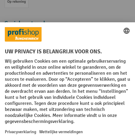
Op rekening
Sociale netwerken
Facebook
YouTube
LinkedIn
Instagram
Algemene leveringsvoorwaarden
Copyright
Privacyverklaring
Privacy Instellingen
All prices excl. VAT plus
shipping costs
and possible delivery charges,
if not stated otherwise.
¹ De korting is geldig zolang de voorraad strekt. De korting is niet van
toepassing op speciale prijzen. Een combinatie met andere
procentuele kortingen of vouchers is niet mogelijk. | ² De korting
wordt eenmalig toegekend bij de eerste inschrijving voor de
nieuwsbrief. De voucher is 10 dagen geldig en kan online worden