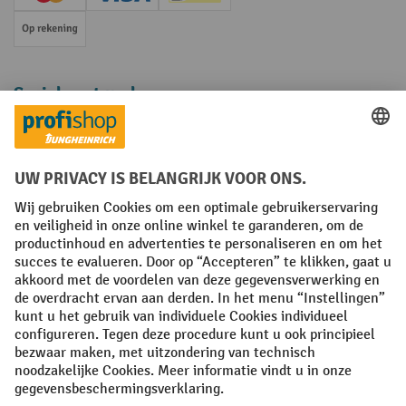
Creditcard (Master)
Creditcard (Visa)
iDEAL | Wero
Op rekening
Sociale netwerken
Facebook
YouTube
LinkedIn
Instagram
Algemene leveringsvoorwaarden
Copyright
Privacyverklaring
Privacy Instellingen
All prices excl. VAT plus
shipping costs
and possible delivery charges,
if not stated otherwise.
¹ De korting is geldig zolang de voorraad strekt. De korting is niet van
toepassing op speciale prijzen. Een combinatie met andere
procentuele kortingen of vouchers is niet mogelijk. | ² De korting
wordt eenmalig toegekend bij de eerste inschrijving voor de