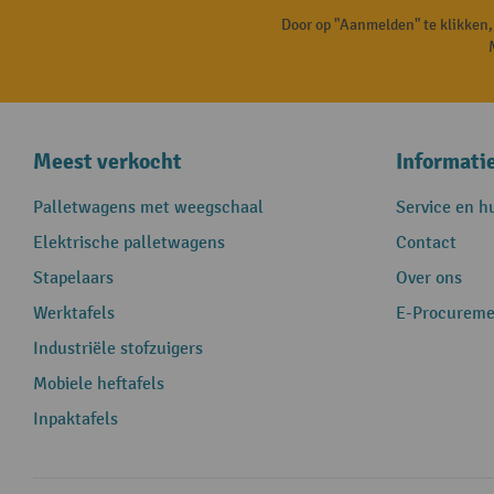
Door op "Aanmelden" te klikken
Meest verkocht
Informati
Palletwagens met weegschaal
Service en h
Elektrische palletwagens
Contact
Stapelaars
Over ons
Werktafels
E-Procureme
Industriële stofzuigers
Mobiele heftafels
Inpaktafels