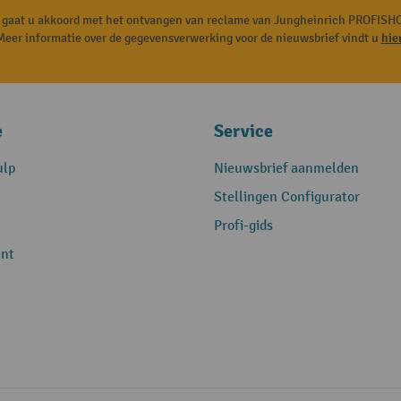
, gaat u akkoord met het ontvangen van reclame van Jungheinrich PROFISHO
Meer informatie over de gegevensverwerking voor de nieuwsbrief vindt u
hie
e
Service
ulp
Nieuwsbrief aanmelden
Stellingen Configurator
Profi-gids
nt