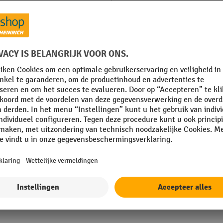
Materiaal
ef rubber
Materiaal schop
mm
Merk
mm
Plaats van vervaardiging
mm
Rubriek
Toon alle technische details