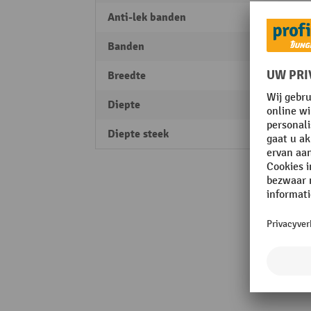
Anti-lek banden
ja
Banden
Massi
Breedte
855 
Diepte
975 
Diepte steek
250 