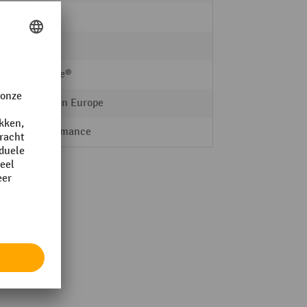
Staal
Staal
Ameise®
Made in Europe
Performance