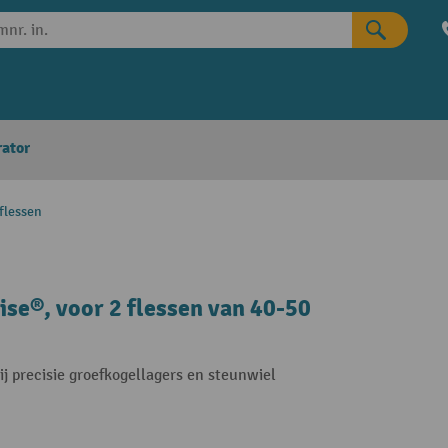
rator
flessen
se®, voor 2 flessen van 40-50
ij precisie groefkogellagers en steunwiel