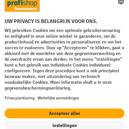
Facebook
YouTube
LinkedIn
Instagram
Algemene leveringsvoorwaarden
Copyright
Privacyverklaring
Privacy Instellingen
All prices excl. VAT plus
shipping costs
and possible delivery charges,
if not stated otherwise.
¹ De korting is geldig zolang de voorraad strekt. De korting is niet van
toepassing op speciale prijzen. Een combinatie met andere
procentuele kortingen of vouchers is niet mogelijk. | ² De korting
wordt eenmalig toegekend bij de eerste inschrijving voor de
nieuwsbrief. De voucher is 10 dagen geldig en kan online worden
ingewisseld vanaf een netto bestelwaarde van €250. De hoogte van de
korting varieert per productcategorie en is maximaal 10%. Elektrische
pallettrucks, elektrische stapelaars, elektrische heftrucks en
gereedschap zijn uitgesloten. Niet geldig op actieprijzen. Kan niet
worden gecombineerd met andere kortingspercentages of vouchers.