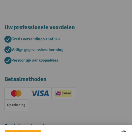
Uw professionele voordelen
Gratis verzending vanaf 50€
Veilige gegevensbescherming
Persoonlijk aankoopadvies
Betaalmethoden
Creditcard (Master)
Creditcard (Visa)
iDEAL | Wero
Op rekening
Sociale netwerken