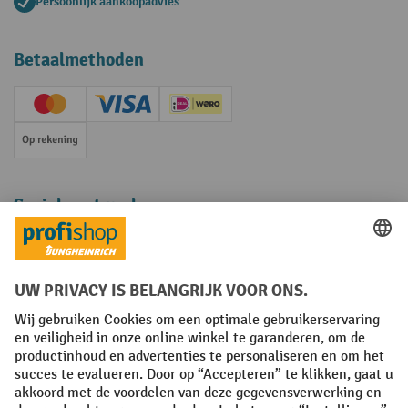
Persoonlijk aankoopadvies
Betaalmethoden
Creditcard (Master)
Creditcard (Visa)
iDEAL | Wero
Op rekening
Sociale netwerken
Facebook
YouTube
LinkedIn
Instagram
Algemene leveringsvoorwaarden
Copyright
Privacyverklaring
Privacy Instellingen