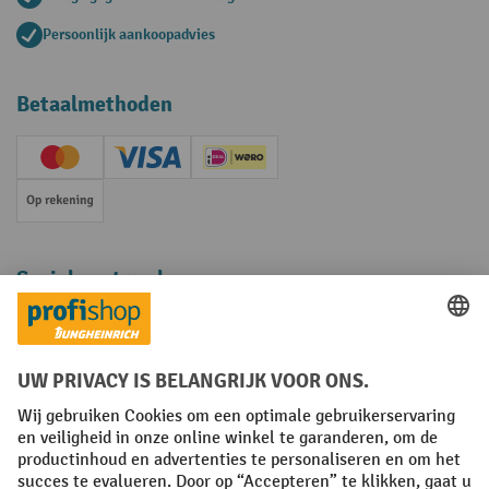
Persoonlijk aankoopadvies
Betaalmethoden
Creditcard (Master)
Creditcard (Visa)
iDEAL | Wero
Op rekening
Sociale netwerken
Facebook
YouTube
LinkedIn
Instagram
Algemene leveringsvoorwaarden
Copyright
Privacyverklaring
Privacy Instellingen