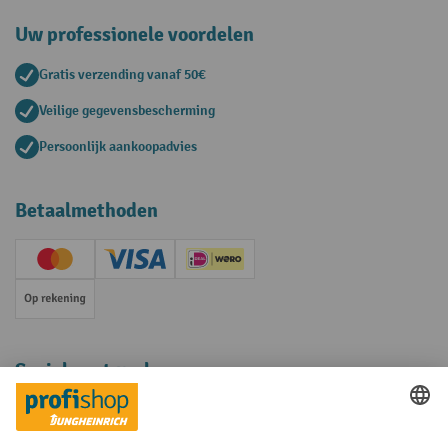
Uw professionele voordelen
Gratis verzending vanaf 50€
Veilige gegevensbescherming
Persoonlijk aankoopadvies
Betaalmethoden
Creditcard (Master)
Creditcard (Visa)
iDEAL | Wero
Op rekening
Sociale netwerken
Facebook
YouTube
LinkedIn
Instagram