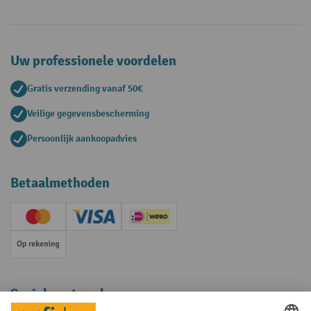
Uw professionele voordelen
Gratis verzending vanaf 50€
Veilige gegevensbescherming
Persoonlijk aankoopadvies
Betaalmethoden
Creditcard (Master)
Creditcard (Visa)
iDEAL | Wero
Op rekening
Sociale netwerken