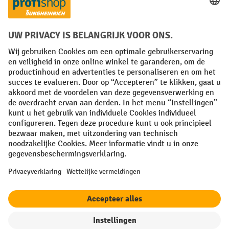
Facebook
YouTube
LinkedIn
Instagram
Algemene leveringsvoorwaarden
Copyright
Privacyverklaring
Privacy Instellingen
All prices excl. VAT plus
shipping costs
and possible delivery charges,
if not stated otherwise.
¹ De korting is geldig zolang de voorraad strekt. De korting is niet van
toepassing op speciale prijzen. Een combinatie met andere
procentuele kortingen of vouchers is niet mogelijk. | ² De korting
wordt eenmalig toegekend bij de eerste inschrijving voor de
nieuwsbrief. De voucher is 10 dagen geldig en kan online worden
ingewisseld vanaf een netto bestelwaarde van €250. De hoogte van de
korting varieert per productcategorie en is maximaal 10%. Elektrische
pallettrucks, elektrische stapelaars, elektrische heftrucks en
gereedschap zijn uitgesloten. Niet geldig op actieprijzen. Kan niet
worden gecombineerd met andere kortingspercentages of vouchers.