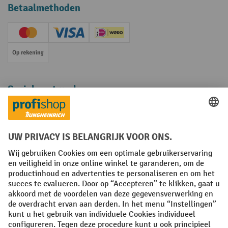
Betaalmethoden
Creditcard (Master)
Creditcard (Visa)
iDEAL | Wero
Op rekening
Sociale netwerken
Facebook
YouTube
LinkedIn
Instagram
Algemene leveringsvoorwaarden
Copyright
Privacyverklaring
Privacy Instellingen
All prices excl. VAT plus
shipping costs
and possible delivery charges,
if not stated otherwise.