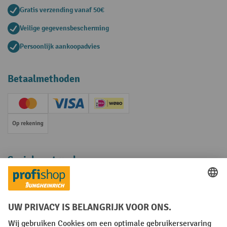
Gratis verzending vanaf 50€
Veilige gegevensbescherming
Persoonlijk aankoopadvies
Betaalmethoden
Creditcard (Master)
Creditcard (Visa)
iDEAL | Wero
Op rekening
Sociale netwerken
Facebook
YouTube
LinkedIn
Instagram