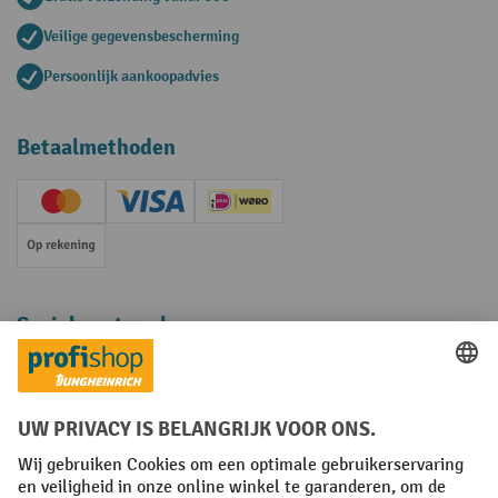
Veilige gegevensbescherming
Persoonlijk aankoopadvies
Betaalmethoden
Creditcard (Master)
Creditcard (Visa)
iDEAL | Wero
Op rekening
Sociale netwerken
Facebook
YouTube
LinkedIn
Instagram
Algemene leveringsvoorwaarden
Copyright