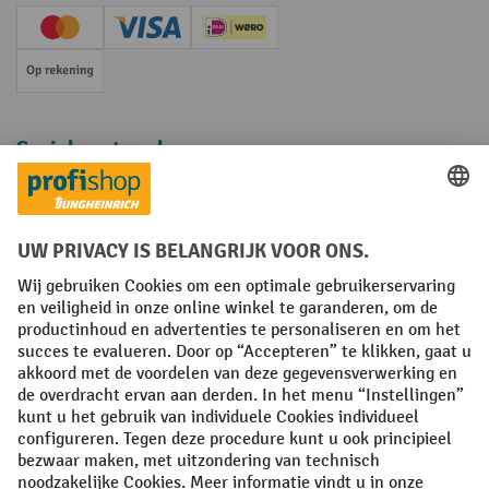
Creditcard (Master)
Creditcard (Visa)
iDEAL | Wero
Op rekening
Sociale netwerken
Facebook
YouTube
LinkedIn
Instagram
Algemene leveringsvoorwaarden
Copyright
Privacyverklaring
Privacy Instellingen
All prices excl. VAT plus
shipping costs
and possible delivery charges,
if not stated otherwise.
¹ De korting is geldig zolang de voorraad strekt. De korting is niet van
toepassing op speciale prijzen. Een combinatie met andere