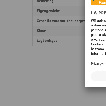
Bediening
handm
Eigengewicht
31 kg
Geschikt voor vat-/houdergrootte
200 li
Kleur
zwart
Legbordtype
geslo