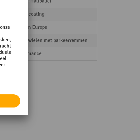
Samoa-Hallbauer
poedercoating
Made in Europe
Zwenkwielen met parkeerremmen
Performance