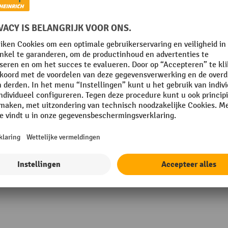
atig
Merk
Oppervlak
ter vat
Plaats van vervaardiging
Rollen-vastzetfunctie
ten
Rubriek