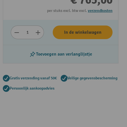
€ 765,00
per stuks excl. btw excl.
verzendkosten
In de winkelwagen
Toevoegen aan verlanglijstje
Gratis verzending vanaf 50€
Veilige gegevensbescherming
Persoonlijk aankoopadvies