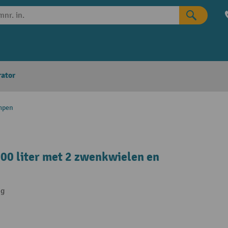
rator
mpen
00 liter met 2 zwenkwielen en
ng