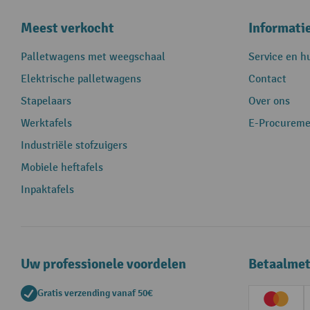
Meest verkocht
Informati
Palletwagens met weegschaal
Service en h
Elektrische palletwagens
Contact
Stapelaars
Over ons
Werktafels
E-Procureme
Industriële stofzuigers
Mobiele heftafels
Inpaktafels
Uw professionele voordelen
Betaalme
Gratis verzending vanaf 50€
Creditc