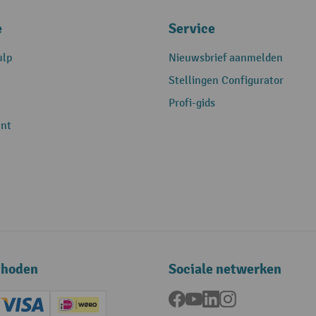
e
Service
ulp
Nieuwsbrief aanmelden
Stellingen Configurator
Profi-gids
nt
thoden
Sociale netwerken
Facebook
YouTube
LinkedIn
Instagram
ard (Master)
Creditcard (Visa)
iDEAL | Wero