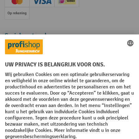
Creditcard (Master)
Creditcard (Visa)
iDEAL | Wero
Op rekening
Sociale netwerken
Facebook
YouTube
LinkedIn
Instagram
Algemene leveringsvoorwaarden
Copyright
Privacyverklaring
Privacy Instellingen
All prices excl. VAT plus
shipping costs
and possible delivery charges,
if not stated otherwise.
¹ De korting is geldig zolang de voorraad strekt. De korting is niet van
toepassing op speciale prijzen. Een combinatie met andere
procentuele kortingen of vouchers is niet mogelijk. | ² De korting