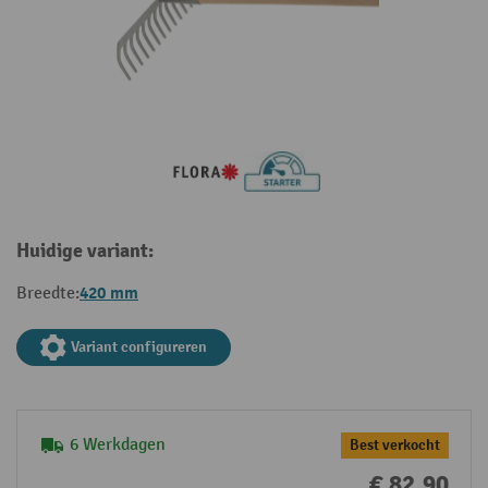
Huidige variant:
420 mm
Breedte:
Variant configureren
6 Werkdagen
Best verkocht
€ 82,90