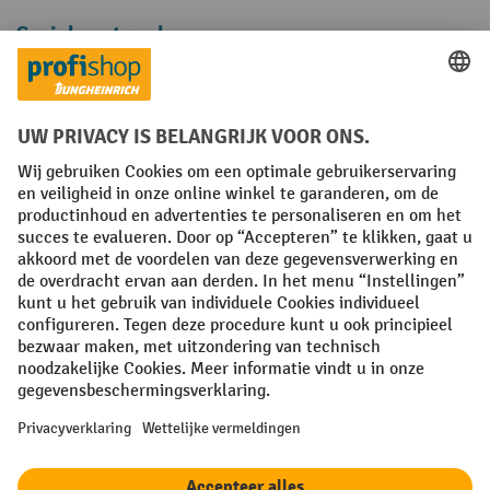
Sociale netwerken
Facebook
YouTube
LinkedIn
Instagram
Algemene leveringsvoorwaarden
Copyright
Privacyverklaring
Privacy Instellingen
All prices excl. VAT plus
shipping costs
and possible delivery charges,
if not stated otherwise.
¹ De korting is geldig zolang de voorraad strekt. De korting is niet van
toepassing op speciale prijzen. Een combinatie met andere
procentuele kortingen of vouchers is niet mogelijk. | ² De korting
wordt eenmalig toegekend bij de eerste inschrijving voor de
nieuwsbrief. De voucher is 10 dagen geldig en kan online worden
ingewisseld vanaf een netto bestelwaarde van €250. De hoogte van de
korting varieert per productcategorie en is maximaal 10%. Elektrische