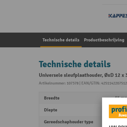
Technische details
Productbeschrijving
Technische details
Universele sleufplaathouder, ØxD 12 x
Artikelnummer: 107378 | EAN/GTIN: 4251142207512
Breedte
55 m
Diepte
100 
Gereedschaphouder type
Zaagh