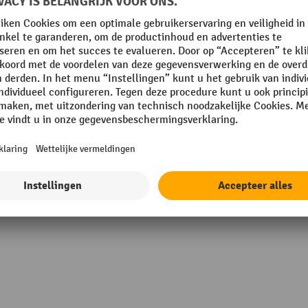
m
Rubriek