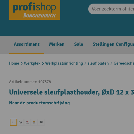
search
Skip to main navigation
Assortiment
Merken
Sale
Stellingen Configu
Home
Werkplek
Werkplaatsinrichting
sleuf platen
Gereedsch
Artikelnummer:
107378
Universele sleufplaathouder, ØxD 12 x
Naar de productomschrijving