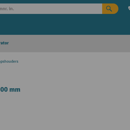
rator
apshouders
 300 mm