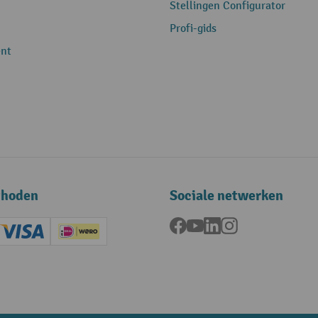
Stellingen Configurator
Profi-gids
nt
thoden
Sociale netwerken
Facebook
YouTube
LinkedIn
Instagram
ard (Master)
Creditcard (Visa)
iDEAL | Wero
ening