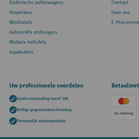
Elektrische palletwagens
Contact
Stapelaars
Over ons
Werktafels
E-Procureme
Industriële stofzuigers
Mobiele heftafels
Inpaktafels
Uw professionele voordelen
Betaalme
Gratis verzending vanaf 50€
Creditc
Veilige gegevensbescherming
Op rek
Persoonlijk aankoopadvies