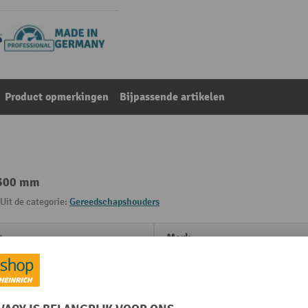
Product opmerkingen
Bijpassende artikelen
 300 mm
Uit de categorie:
Gereedschapshouders
m
Merk
mm
Oppervlak
ouder
Plaats van vervaardiging