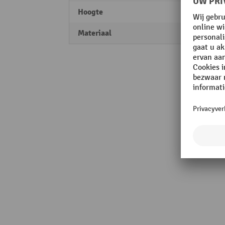
Hoogte
75 m
Materiaal
Staal