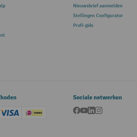
ulp
Nieuwsbrief aanmelden
Stellingen Configurator
Profi-gids
nt
thoden
Sociale netwerken
Facebook
YouTube
LinkedIn
Instagram
ard (Master)
Creditcard (Visa)
iDEAL | Wero
ening