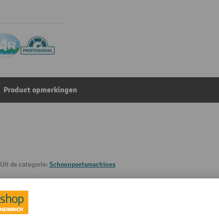
Product opmerkingen
Uit de categorie:
Schoenpoetsmachines
Materiaal
mm
Merk