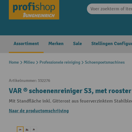
search
Skip to main navigation
Assortiment
Merken
Sale
Stellingen Configu
Home
Milieu
Professionele reiniging
Schoenpoetsmachines
Artikelnummer:
332276
VAR ® schoenenreiniger S3, met rooster
Mit Standfläche inkl. Gitterost aus feuerverzinktem Stahlbl
Naar de productomschrijving