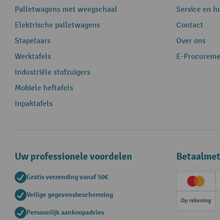
Palletwagens met weegschaal
Service en h
Elektrische palletwagens
Contact
Stapelaars
Over ons
Werktafels
E-Procureme
Industriële stofzuigers
Mobiele heftafels
Inpaktafels
Uw professionele voordelen
Betaalme
Gratis verzending vanaf 50€
Creditc
Veilige gegevensbescherming
Op rek
Persoonlijk aankoopadvies