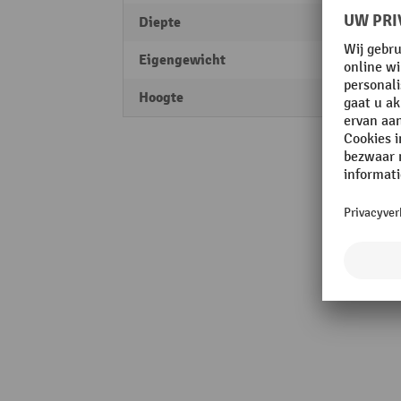
Diepte
355 
Eigengewicht
9,5 kg
Hoogte
165 