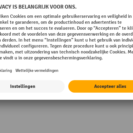
mm
Oppervlak
Opstelvlak voor laarzen
mm
Rubriek