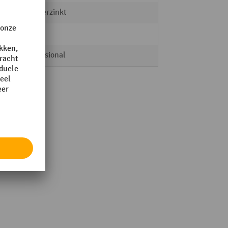
vuurverzinkt
ja
Professional