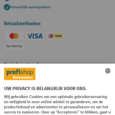
Persoonlijk aankoopadvies
Betaalmethoden
Creditcard (Master)
Creditcard (Visa)
iDEAL | Wero
Op rekening
Sociale netwerken
Facebook
YouTube
LinkedIn
Instagram
Algemene leveringsvoorwaarden
Copyright
Privacyverklaring
Privacy Instellingen