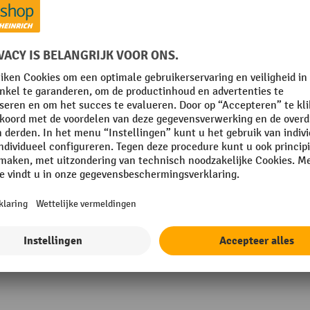
Pasvorm
Rubriek
Schoentype
Sluiting type
Toon alle technische details