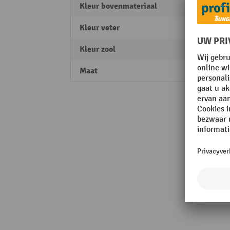
Kleur bovenmateriaal
zwart
Kleur veter
zwart
Kleur zool
zwart
Maat
44