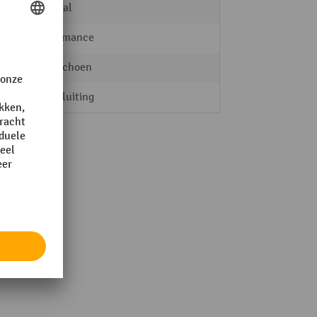
normaal
Performance
Lage schoen
Vetersluiting