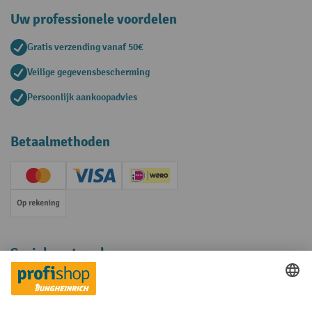
Uw professionele voordelen
Gratis verzending vanaf 50€
Veilige gegevensbescherming
Persoonlijk aankoopadvies
Betaalmethoden
Creditcard (Master)
Creditcard (Visa)
iDEAL | Wero
Op rekening
Sociale netwerken
Facebook
YouTube
LinkedIn
Instagram