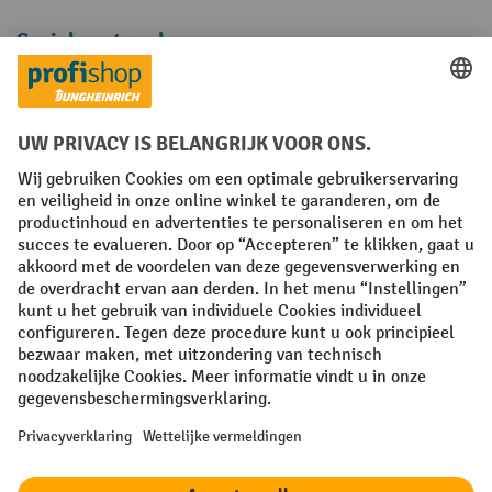
Sociale netwerken
Facebook
YouTube
LinkedIn
Instagram
Algemene leveringsvoorwaarden
Copyright
Privacyverklaring
Privacy Instellingen
All prices excl. VAT plus
shipping costs
and possible delivery charges,
if not stated otherwise.
¹ De korting is geldig zolang de voorraad strekt. De korting is niet van
toepassing op speciale prijzen. Een combinatie met andere
procentuele kortingen of vouchers is niet mogelijk. | ² De korting
wordt eenmalig toegekend bij de eerste inschrijving voor de
nieuwsbrief. De voucher is 10 dagen geldig en kan online worden
ingewisseld vanaf een netto bestelwaarde van €250. De hoogte van de
korting varieert per productcategorie en is maximaal 10%. Elektrische