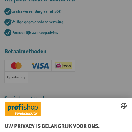
Gratis verzending vanaf 50€
Veilige gegevensbescherming
Persoonlijk aankoopadvies
Betaalmethoden
Creditcard (Master)
Creditcard (Visa)
iDEAL | Wero
Op rekening
Sociale netwerken
Facebook
YouTube
LinkedIn
Instagram