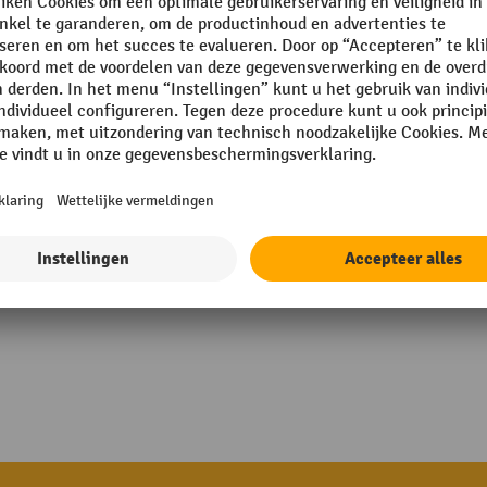
mm
Rubriek