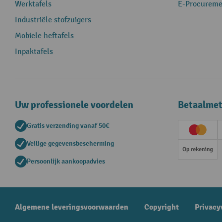
Werktafels
E-Procureme
Industriële stofzuigers
Mobiele heftafels
Inpaktafels
Uw professionele voordelen
Betaalme
Gratis verzending vanaf 50€
Creditc
Veilige gegevensbescherming
Op rek
Persoonlijk aankoopadvies
Algemene leveringsvoorwaarden
Copyright
Privacy