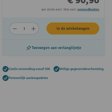
€ 90,90
per stuks excl. btw excl.
verzendkosten
In de winkelwagen
Toevoegen aan verlanglijstje
Gratis verzending vanaf 50€
Veilige gegevensbescherming
Persoonlijk aankoopadvies