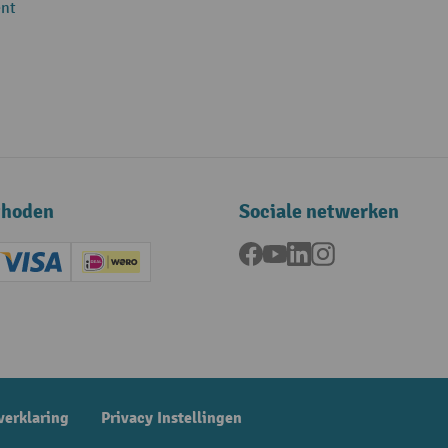
nt
thoden
Sociale netwerken
Facebook
YouTube
LinkedIn
Instagram
ard (Master)
Creditcard (Visa)
iDEAL | Wero
ening
verklaring
Privacy Instellingen