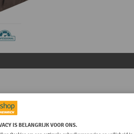
ervangende Vinyl zak met Zijrits - Zwart
Uit de categorie:
Accessoires voor reinigingswagens
mm
Merk