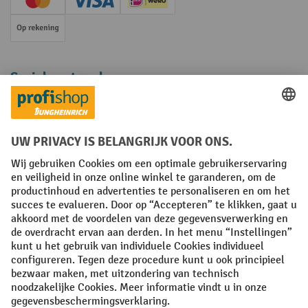
Creditcard (Master)
Creditcard (Visa)
iDEAL | Wero
Op rekening
Sociale netwerken
Facebook
YouTube
LinkedIn
Instagram
Algemene leveringsvoorwaarden
Copyright
Privacyverklaring
Privacy Instellingen
All prices excl. VAT plus
shipping costs
and possible delivery charges,
if not stated otherwise.
¹ De korting is geldig zolang de voorraad strekt. De korting is niet van
toepassing op speciale prijzen. Een combinatie met andere
procentuele kortingen of vouchers is niet mogelijk. | ² De korting