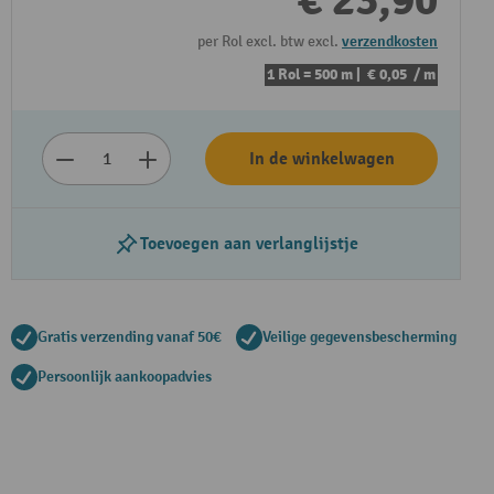
€ 23,90
per Rol excl. btw excl.
verzendkosten
1 Rol = 500 m |
€ 0,05
/ m
In de winkelwagen
Toevoegen aan verlanglijstje
Gratis verzending vanaf 50€
Veilige gegevensbescherming
Persoonlijk aankoopadvies