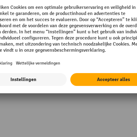
VIA
Rollengte
in Germany
Rubriek