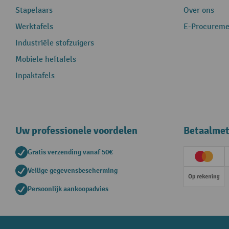
Stapelaars
Over ons
Werktafels
E-Procureme
Industriële stofzuigers
Mobiele heftafels
Inpaktafels
Uw professionele voordelen
Betaalme
Gratis verzending vanaf 50€
Creditc
Veilige gegevensbescherming
Op rek
Persoonlijk aankoopadvies