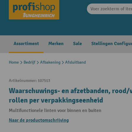
search
Skip to main navigation
Assortiment
Merken
Sale
Stellingen Configu
Home
Bedrijf
Afbakening
Afsluitband
Artikelnummer:
107513
Waarschuwings- en afzetbanden, rood/wi
rollen per verpakkingseenheid
Multifunctionele linten voor binnen en buiten
Naar de productomschrijving