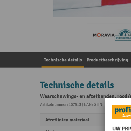
Technische details
Productbeschrijving
Technische details
Waarschuwings- en afzetbanden, rood/wi
Artikelnummer: 107513 | EAN/GTIN: 4055381136691
Afzetlinten materiaal
Polye