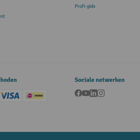
Profi-gids
nt
thoden
Sociale netwerken
Facebook
YouTube
LinkedIn
Instagram
ard (Master)
Creditcard (Visa)
iDEAL | Wero
ening