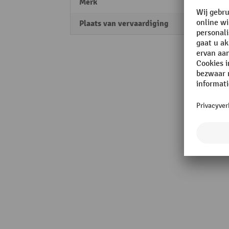
Merk
MORA
Plaats van vervaardiging
Made 