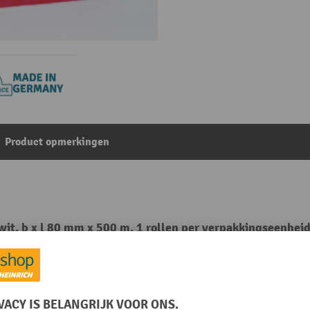
Product opmerkingen
t, b x l 80 mm x 500 m, 1 rollen per verpakkingseenhei
Uit de categorie:
Afsluitband
thyleen (PE)
Rolbreedte