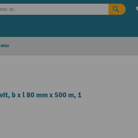
rator
t, b x l 80 mm x 500 m, 1