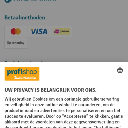
Betaalmethoden
Creditcard (Master)
Creditcard (Visa)
iDEAL | Wero
Op rekening
Sociale netwerken
Facebook
YouTube
LinkedIn
Instagram
Algemene leveringsvoorwaarden
Copyright
Privacyverklaring
Privacy Instellingen
All prices excl. VAT plus
shipping costs
and possible delivery charges,