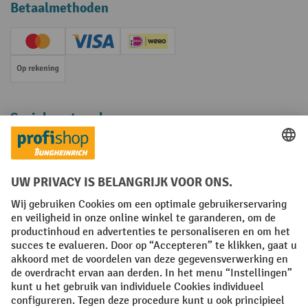
Betaalmethoden
Creditcard (Master)
Creditcard (Visa)
iDEAL | Wero
Op rekening
Sociale netwerken
Facebook
YouTube
LinkedIn
Instagram
Algemene leveringsvoorwaarden
Copyright
Privacyverklaring
Privacy Instellingen
All prices excl. VAT plus
shipping costs
and possible delivery charges,
if not stated otherwise.