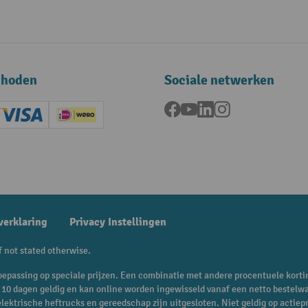
thoden
Sociale netwerken
Facebook
YouTube
LinkedIn
Instagram
ard (Master)
Creditcard (Visa)
iDEAL | Wero
ening
verklaring
Privacy Instellingen
f not stated otherwise.
n toepassing op speciale prijzen. Een combinatie met andere procentuele korti
is 10 dagen geldig en kan online worden ingewisseld vanaf een netto bestelw
 elektrische heftrucks en gereedschap zijn uitgesloten. Niet geldig op act