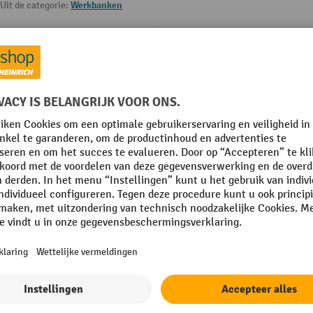
Uit de categorie:
Werkbanken
Lades capaciteit
, 1 x 120, 1 x 180 mm
Lades diepte
Levering
 mm
Merk
mm
Plaats van vervaardiging
Rubriek
Toon alle technische details