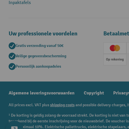
Inpaktafels
Uw professionele voordelen
Betaalme
Gratis verzending vanaf 50€
Creditc
Veilige gegevensbescherming
Op rek
Persoonlijk aankoopadvies
Algemene leveringsvoorwaarden
Copyright
Privacy
All prices excl. VAT plus
shipping costs
and possible delivery charges, i
¹ De korting is geldig zolang de voorraad strekt. De korting is niet va
toegekend bij de eerste inschrijving voor de nieuwsbrief. De voucher 
en is maximaal 10%. Elektrische pallettrucks, elektrische stapelaars,