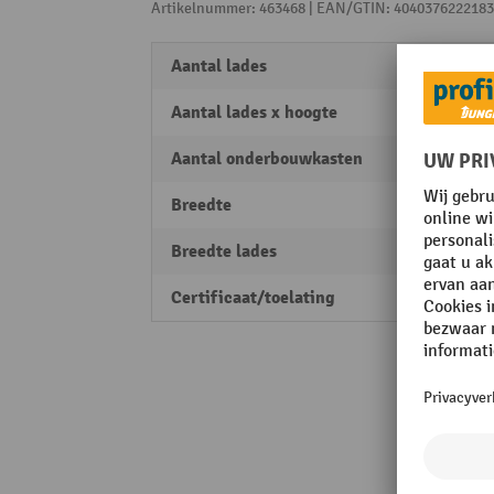
Artikelnummer: 463468 | EAN/GTIN: 4040376222183
Aantal lades
3
Aantal lades x hoogte
1 x 60
Aantal onderbouwkasten
1
Breedte
1000
Breedte lades
490 
Certificaat/toelating
PEFC