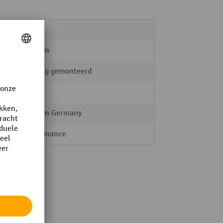
100 kg
560 mm
volledig gemonteerd
RAU
Made in Germany
Performance