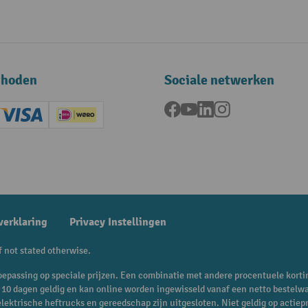
thoden
Sociale netwerken
Facebook
YouTube
LinkedIn
Instagram
ard (Master)
Creditcard (Visa)
iDEAL | Wero
ening
verklaring
Privacy Instellingen
f not stated otherwise.
n toepassing op speciale prijzen. Een combinatie met andere procentuele korti
is 10 dagen geldig en kan online worden ingewisseld vanaf een netto bestelw
 elektrische heftrucks en gereedschap zijn uitgesloten. Niet geldig op act