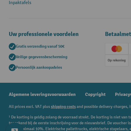
Inpaktafels
Uw professionele voordelen
Betaalme
Gratis verzending vanaf 50€
Creditc
Veilige gegevensbescherming
Op rek
Persoonlijk aankoopadvies
Algemene leveringsvoorwaarden
Copyright
Privacy
All prices excl. VAT plus
shipping costs
and possible delivery charges, i
¹ De korting is geldig zolang de voorraad strekt. De korting is niet va
toegekend bij de eerste inschrijving voor de nieuwsbrief. De voucher 
en is maximaal 10%. Elektrische pallettrucks, elektrische stapelaars,