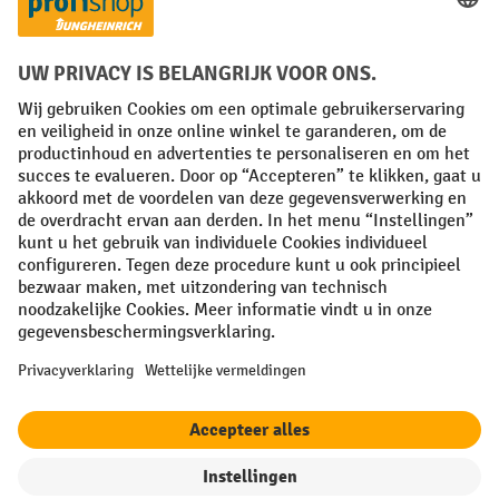
Facebook
YouTube
LinkedIn
Instagram
Algemene leveringsvoorwaarden
Copyright
Privacyverklaring
Privacy Instellingen
All prices excl. VAT plus
shipping costs
and possible delivery charges,
if not stated otherwise.
¹ De korting is geldig zolang de voorraad strekt. De korting is niet van
toepassing op speciale prijzen. Een combinatie met andere
procentuele kortingen of vouchers is niet mogelijk. | ² De korting
wordt eenmalig toegekend bij de eerste inschrijving voor de
nieuwsbrief. De voucher is 10 dagen geldig en kan online worden
ingewisseld vanaf een netto bestelwaarde van €250. De hoogte van de
korting varieert per productcategorie en is maximaal 10%. Elektrische
pallettrucks, elektrische stapelaars, elektrische heftrucks en
gereedschap zijn uitgesloten. Niet geldig op actieprijzen. Kan niet
worden gecombineerd met andere kortingspercentages of vouchers.