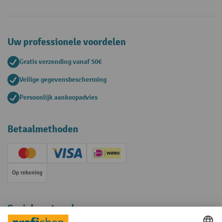
Uw professionele voordelen
Gratis verzending vanaf 50€
Veilige gegevensbescherming
Persoonlijk aankoopadvies
Betaalmethoden
Creditcard (Master)
Creditcard (Visa)
iDEAL | Wero
Op rekening
Sociale netwerken